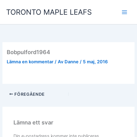
Hoppa
TORONTO MAPLE LEAFS
till
innehåll
Bobpulford1964
Lämna en kommentar
/ Av
Danne
/
5 maj, 2016
FÖREGÅENDE
Lämna ett svar
Din e-postadress kommer inte publiceras.