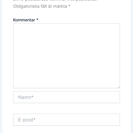
Obligatoriska fält är märkta
*
Kommentar
*
Namn*
E-
post*