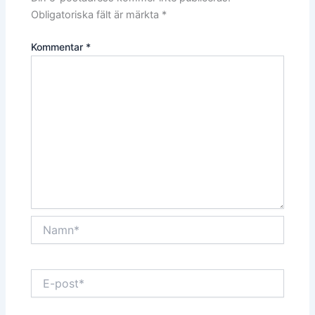
Obligatoriska fält är märkta
*
Kommentar
*
Namn*
E-
post*