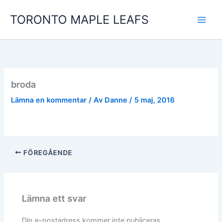
Hoppa
TORONTO MAPLE LEAFS
till
innehåll
broda
Lämna en kommentar
/ Av
Danne
/
5 maj, 2016
FÖREGÅENDE
Lämna ett svar
Din e-postadress kommer inte publiceras.