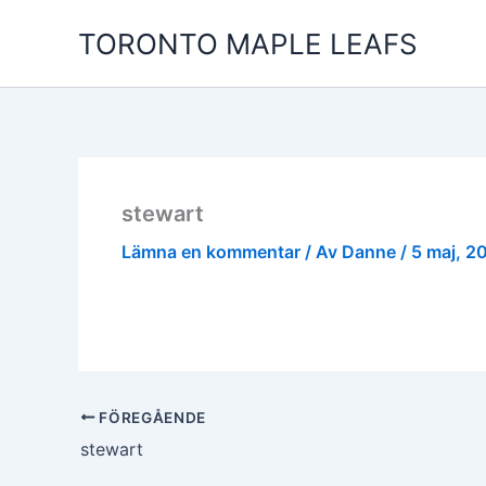
Hoppa
TORONTO MAPLE LEAFS
till
innehåll
stewart
Lämna en kommentar
/ Av
Danne
/
5 maj, 2
FÖREGÅENDE
stewart