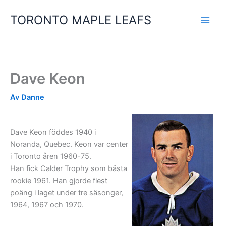
Hoppa
TORONTO MAPLE LEAFS
till
innehåll
Dave Keon
Av
Danne
Dave Keon föddes 1940 i
Noranda, Quebec. Keon var center
i Toronto åren 1960-75.
Han fick Calder Trophy som bästa
rookie 1961. Han gjorde flest
poäng i laget under tre säsonger,
1964, 1967 och 1970.