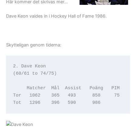
Här kommer det skrivas mer…
Dave Keon valdes in i Hockey Hall of Fame 1986.
Skytteligan genom tiderna:
2. Dave Keon

(60/61 to 74/75)

     Matcher  Mål  Assist   Poäng   PIM

Tor   1062    365   493      858     75
