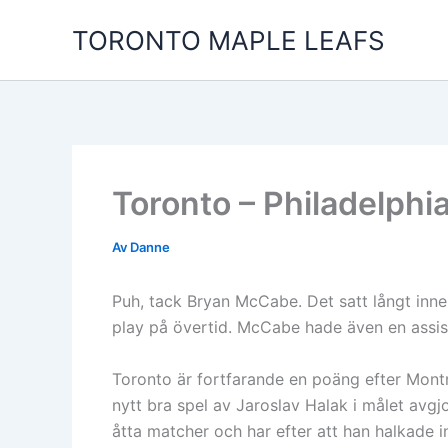
Hoppa
TORONTO MAPLE LEAFS
till
innehåll
Toronto – Philadelphi
Av
Danne
Puh, tack Bryan McCabe. Det satt långt inne 
play på övertid. McCabe hade även en assist
Toronto är fortfarande en poäng efter Mont
nytt bra spel av Jaroslav Halak i målet avg
åtta matcher och har efter att han halkade in