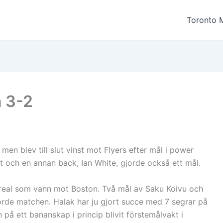
Toronto 
a 3-2
men blev till slut vinst mot Flyers efter mål i power
 och en annan back, Ian White, gjorde också ett mål.
real som vann mot Boston. Två mål av Saku Koivu och
jorde matchen. Halak har ju gjort succe med 7 segrar på
 på ett bananskap i princip blivit förstemålvakt i