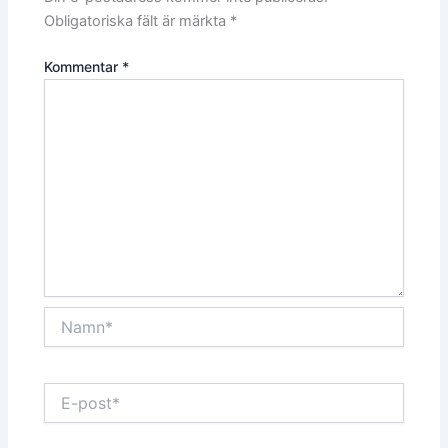
Obligatoriska fält är märkta
*
Kommentar
*
Namn*
E-
post*