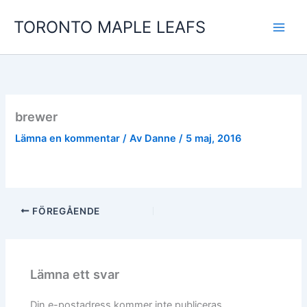
Hoppa
TORONTO MAPLE LEAFS
till
innehåll
brewer
Lämna en kommentar
/ Av
Danne
/
5 maj, 2016
FÖREGÅENDE
Lämna ett svar
Din e-postadress kommer inte publiceras.